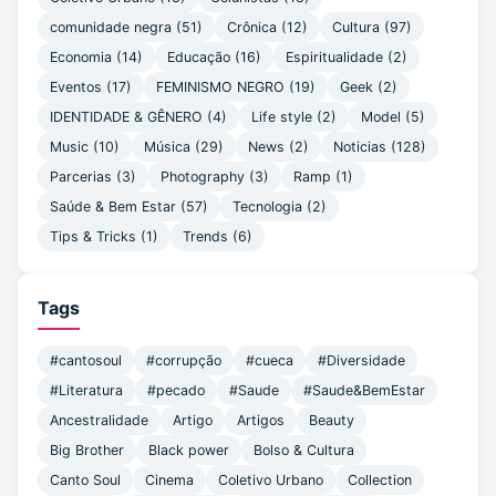
comunidade negra (51)
Crônica (12)
Cultura (97)
Economia (14)
Educação (16)
Espiritualidade (2)
Eventos (17)
FEMINISMO NEGRO (19)
Geek (2)
IDENTIDADE & GÊNERO (4)
Life style (2)
Model (5)
Music (10)
Música (29)
News (2)
Noticias (128)
Parcerias (3)
Photography (3)
Ramp (1)
Saúde & Bem Estar (57)
Tecnologia (2)
Tips & Tricks (1)
Trends (6)
Tags
#cantosoul
#corrupção
#cueca
#Diversidade
#Literatura
#pecado
#Saude
#Saude&BemEstar
Ancestralidade
Artigo
Artigos
Beauty
Big Brother
Black power
Bolso & Cultura
Canto Soul
Cinema
Coletivo Urbano
Collection