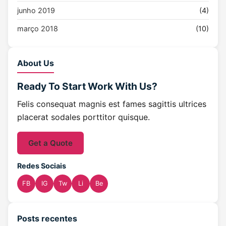
junho 2019
(4)
março 2018
(10)
About Us
Ready To Start
Work With Us?
Felis consequat magnis est fames sagittis ultrices
placerat sodales porttitor quisque.
Get a Quote
Redes Sociais
FB
IG
Tw
Li
Be
Posts recentes