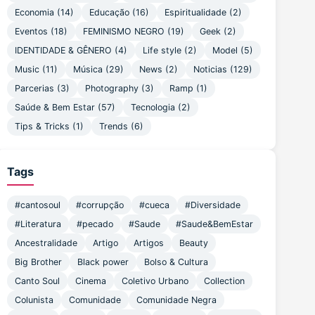
Economia
(14)
Educação
(16)
Espiritualidade
(2)
Eventos
(18)
FEMINISMO NEGRO
(19)
Geek
(2)
IDENTIDADE & GÊNERO
(4)
Life style
(2)
Model
(5)
Music
(11)
Música
(29)
News
(2)
Noticias
(129)
Parcerias
(3)
Photography
(3)
Ramp
(1)
Saúde & Bem Estar
(57)
Tecnologia
(2)
Tips & Tricks
(1)
Trends
(6)
Tags
#cantosoul
#corrupção
#cueca
#Diversidade
#Literatura
#pecado
#Saude
#Saude&BemEstar
Ancestralidade
Artigo
Artigos
Beauty
Big Brother
Black power
Bolso & Cultura
Canto Soul
Cinema
Coletivo Urbano
Collection
Colunista
Comunidade
Comunidade Negra