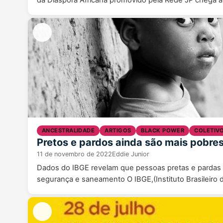
da Diáspora Africana promovido pela Rede JP chega 
ANCESTRALIDADE
ARTIGOS
BLACK POWER
COLETIV
Pretos e pardos ainda são mais pobre
11 de novembro de 2022
Eddie Junior
Dados do IBGE revelam que pessoas pretas e parda
segurança e saneamento O IBGE,(Instituto Brasileiro d