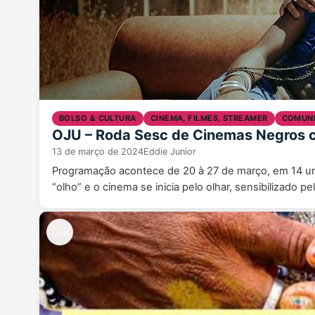
BOLSO & CULTURA
CINEMA, FILMES, STREAMER
COMUNI
OJU – Roda Sesc de Cinemas Negros c
13 de março de 2024
Eddie Junior
Programação acontece de 20 à 27 de março, em 14 uni
“olho” e o cinema se inicia pelo olhar, sensibilizado pe