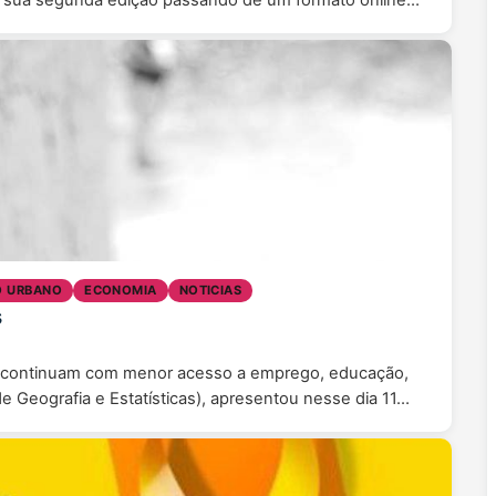
a sua segunda edição passando de um formato online…
O URBANO
ECONOMIA
NOTICIAS
s
s continuam com menor acesso a emprego, educação,
e Geografia e Estatísticas), apresentou nesse dia 11…