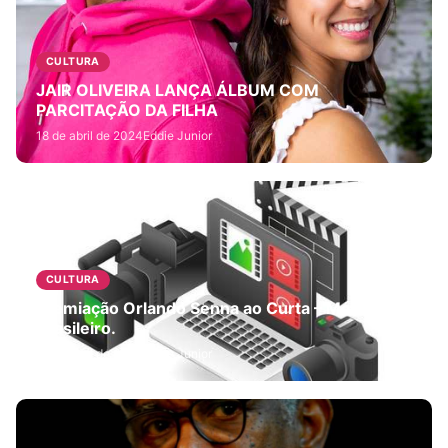
CULTURA
JAIR OLIVEIRA LANÇA ÁLBUM COM
PARCITAÇÃO DA FILHA
18 de abril de 2024
Eddie Junior
CULTURA
Premiação Orlando Senna ao Curta – Metragem
Brasileiro.
18 de abril de 2024
Eddie Junior