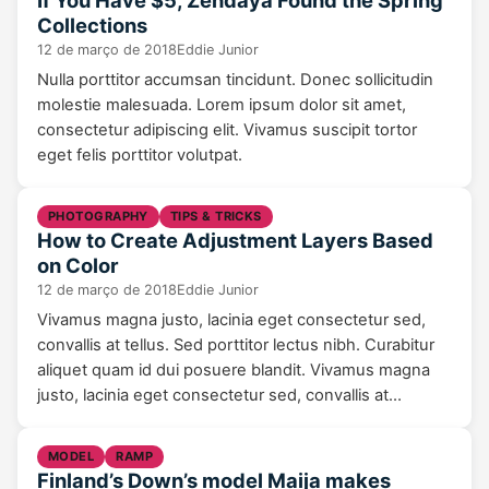
If You Have $5, Zendaya Found the Spring
Collections
12 de março de 2018
Eddie Junior
Nulla porttitor accumsan tincidunt. Donec sollicitudin
molestie malesuada. Lorem ipsum dolor sit amet,
consectetur adipiscing elit. Vivamus suscipit tortor
eget felis porttitor volutpat.
PHOTOGRAPHY
TIPS & TRICKS
How to Create Adjustment Layers Based
on Color
12 de março de 2018
Eddie Junior
Vivamus magna justo, lacinia eget consectetur sed,
convallis at tellus. Sed porttitor lectus nibh. Curabitur
aliquet quam id dui posuere blandit. Vivamus magna
justo, lacinia eget consectetur sed, convallis at…
MODEL
RAMP
Finland’s Down’s model Maija makes