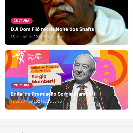
CULTURA
DJ! Dom Filó recria Noite dos Shafts
18 de abril de 2024
Eddie Junior
CULTURA
Edital de Premiação Sérgio Mamberti
18 de abril de 2024
Eddie Junior