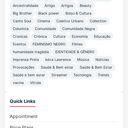
Ancestralidade
Artigo
Artigos
Beauty
Big Brother
Black power
Bolso & Cultura
Canto Soul
Cinema
Coletivo Urbano
Collection
Colunista
Comunidade
Comunidade Negra
Cronicas
Crônica
Cultura
Economia
Educação
Eventos
FEMINISMO NEGRO
Filmes
humanidade tragédia
IDENTIDADE & GÊNERO
Imprensa Preta
Iskra Lawrence
Música
Noticias
Provocações
Saude & Bem estar
Saúde & Bem Estar
Saúde e bem estar
Streamer
Tecnologia
Trends
vacina
Vitrola
Quick Links
Appointment
Price Plans