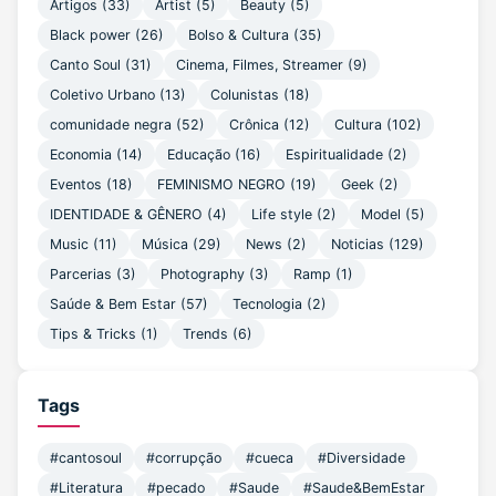
Artigos
(33)
Artist
(5)
Beauty
(5)
Black power
(26)
Bolso & Cultura
(35)
Canto Soul
(31)
Cinema, Filmes, Streamer
(9)
Coletivo Urbano
(13)
Colunistas
(18)
comunidade negra
(52)
Crônica
(12)
Cultura
(102)
Economia
(14)
Educação
(16)
Espiritualidade
(2)
Eventos
(18)
FEMINISMO NEGRO
(19)
Geek
(2)
IDENTIDADE & GÊNERO
(4)
Life style
(2)
Model
(5)
Music
(11)
Música
(29)
News
(2)
Noticias
(129)
Parcerias
(3)
Photography
(3)
Ramp
(1)
Saúde & Bem Estar
(57)
Tecnologia
(2)
Tips & Tricks
(1)
Trends
(6)
Tags
#cantosoul
#corrupção
#cueca
#Diversidade
#Literatura
#pecado
#Saude
#Saude&BemEstar