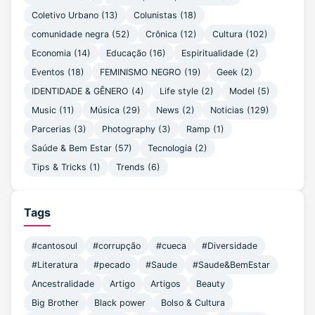
Coletivo Urbano
(13)
Colunistas
(18)
comunidade negra
(52)
Crônica
(12)
Cultura
(102)
Economia
(14)
Educação
(16)
Espiritualidade
(2)
Eventos
(18)
FEMINISMO NEGRO
(19)
Geek
(2)
IDENTIDADE & GÊNERO
(4)
Life style
(2)
Model
(5)
Music
(11)
Música
(29)
News
(2)
Noticias
(129)
Parcerias
(3)
Photography
(3)
Ramp
(1)
Saúde & Bem Estar
(57)
Tecnologia
(2)
Tips & Tricks
(1)
Trends
(6)
Tags
#cantosoul
#corrupção
#cueca
#Diversidade
#Literatura
#pecado
#Saude
#Saude&BemEstar
Ancestralidade
Artigo
Artigos
Beauty
Big Brother
Black power
Bolso & Cultura