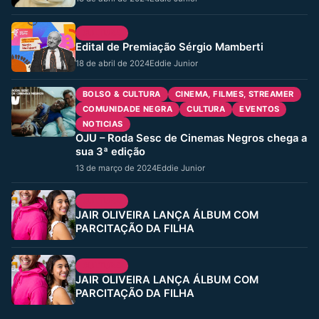
CULTURA
Edital de Premiação Sérgio Mamberti
18 de abril de 2024
Eddie Junior
BOLSO & CULTURA
CINEMA, FILMES, STREAMER
COMUNIDADE NEGRA
CULTURA
EVENTOS
NOTICIAS
OJU – Roda Sesc de Cinemas Negros chega a
sua 3ª edição
13 de março de 2024
Eddie Junior
CULTURA
JAIR OLIVEIRA LANÇA ÁLBUM COM
PARCITAÇÃO DA FILHA
CULTURA
JAIR OLIVEIRA LANÇA ÁLBUM COM
PARCITAÇÃO DA FILHA