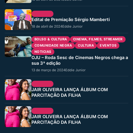
CULTURA
Edital de Premiação Sérgio Mamberti
18 de abril de 2024
Eddie Junior
BOLSO & CULTURA
CINEMA, FILMES, STREAMER
COMUNIDADE NEGRA
CULTURA
EVENTOS
NOTICIAS
OJU – Roda Sesc de Cinemas Negros chega a
sua 3ª edição
13 de março de 2024
Eddie Junior
CULTURA
JAIR OLIVEIRA LANÇA ÁLBUM COM
PARCITAÇÃO DA FILHA
CULTURA
JAIR OLIVEIRA LANÇA ÁLBUM COM
PARCITAÇÃO DA FILHA