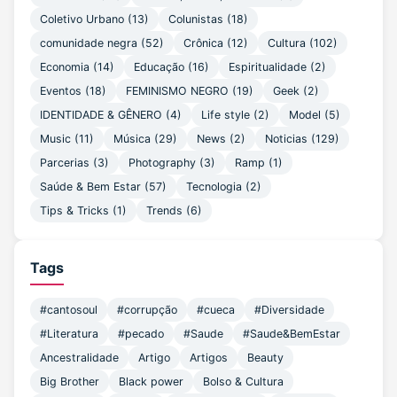
Coletivo Urbano
(13)
Colunistas
(18)
comunidade negra
(52)
Crônica
(12)
Cultura
(102)
Economia
(14)
Educação
(16)
Espiritualidade
(2)
Eventos
(18)
FEMINISMO NEGRO
(19)
Geek
(2)
IDENTIDADE & GÊNERO
(4)
Life style
(2)
Model
(5)
Music
(11)
Música
(29)
News
(2)
Noticias
(129)
Parcerias
(3)
Photography
(3)
Ramp
(1)
Saúde & Bem Estar
(57)
Tecnologia
(2)
Tips & Tricks
(1)
Trends
(6)
Tags
#cantosoul
#corrupção
#cueca
#Diversidade
#Literatura
#pecado
#Saude
#Saude&BemEstar
Ancestralidade
Artigo
Artigos
Beauty
Big Brother
Black power
Bolso & Cultura