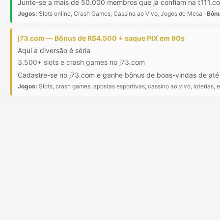
Junte-se a mais de 50.000 membros que já confiam na t111.com
Jogos:
Slots online, Crash Games, Cassino ao Vivo, Jogos de Mesa ·
Bônu
j73.com — Bônus de R$4.500 + saque PIX em 90s
Aqui a diversão é séria
3.500+ slots e crash games no j73.com
Cadastre-se no j73.com e ganhe bônus de boas-vindas de at
Jogos:
Slots, crash games, apostas esportivas, cassino ao vivo, loterias, e