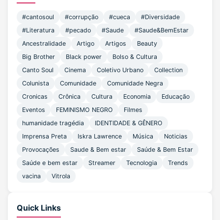
#cantosoul
#corrupção
#cueca
#Diversidade
#Literatura
#pecado
#Saude
#Saude&BemEstar
Ancestralidade
Artigo
Artigos
Beauty
Big Brother
Black power
Bolso & Cultura
Canto Soul
Cinema
Coletivo Urbano
Collection
Colunista
Comunidade
Comunidade Negra
Cronicas
Crônica
Cultura
Economia
Educação
Eventos
FEMINISMO NEGRO
Filmes
humanidade tragédia
IDENTIDADE & GÊNERO
Imprensa Preta
Iskra Lawrence
Música
Noticias
Provocações
Saude & Bem estar
Saúde & Bem Estar
Saúde e bem estar
Streamer
Tecnologia
Trends
vacina
Vitrola
Quick Links