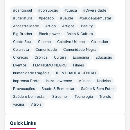
#cantosoul
#corrupção
#cueca
#Diversidade
#Literatura
#pecado
#Saude
#Saude&BemEstar
Ancestralidade
Artigo
Artigos
Beauty
Big Brother
Black power
Bolso & Cultura
Canto Soul
Cinema
Coletivo Urbano
Collection
Colunista
Comunidade
Comunidade Negra
Cronicas
Crônica
Cultura
Economia
Educação
Eventos
FEMINISMO NEGRO
Filmes
humanidade tragédia
IDENTIDADE & GÊNERO
Imprensa Preta
Iskra Lawrence
Música
Noticias
Provocações
Saude & Bem estar
Saúde & Bem Estar
Saúde e bem estar
Streamer
Tecnologia
Trends
vacina
Vitrola
Quick Links