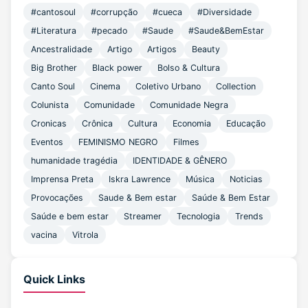
#cantosoul
#corrupção
#cueca
#Diversidade
#Literatura
#pecado
#Saude
#Saude&BemEstar
Ancestralidade
Artigo
Artigos
Beauty
Big Brother
Black power
Bolso & Cultura
Canto Soul
Cinema
Coletivo Urbano
Collection
Colunista
Comunidade
Comunidade Negra
Cronicas
Crônica
Cultura
Economia
Educação
Eventos
FEMINISMO NEGRO
Filmes
humanidade tragédia
IDENTIDADE & GÊNERO
Imprensa Preta
Iskra Lawrence
Música
Noticias
Provocações
Saude & Bem estar
Saúde & Bem Estar
Saúde e bem estar
Streamer
Tecnologia
Trends
vacina
Vitrola
Quick Links