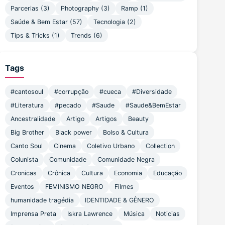
Parcerias
(3)
Photography
(3)
Ramp
(1)
Saúde & Bem Estar
(57)
Tecnologia
(2)
Tips & Tricks
(1)
Trends
(6)
Tags
#cantosoul
#corrupção
#cueca
#Diversidade
#Literatura
#pecado
#Saude
#Saude&BemEstar
Ancestralidade
Artigo
Artigos
Beauty
Big Brother
Black power
Bolso & Cultura
Canto Soul
Cinema
Coletivo Urbano
Collection
Colunista
Comunidade
Comunidade Negra
Cronicas
Crônica
Cultura
Economia
Educação
Eventos
FEMINISMO NEGRO
Filmes
humanidade tragédia
IDENTIDADE & GÊNERO
Imprensa Preta
Iskra Lawrence
Música
Noticias