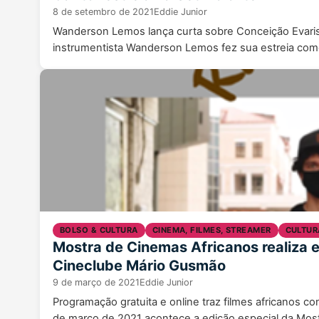
8 de setembro de 2021
Eddie Junior
Wanderson Lemos lança curta sobre Conceição Evarist
instrumentista Wanderson Lemos fez sua estreia como 
BOLSO & CULTURA
CINEMA, FILMES, STREAMER
CULTUR
Mostra de Cinemas Africanos realiza 
Cineclube Mário Gusmão
9 de março de 2021
Eddie Junior
Programação gratuita e online traz filmes africanos co
de março de 2021 acontece a edição especial da Mo