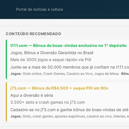
Portal de notícias e cultura
CONTEÚDO RECOMENDADO
t111.com — Bônus de boas-vindas exclusivo no 1º depósito
Jogos, Bônus e Diversão Garantida no Brasil
Mais de 3000 jogos e saque rápido via PIX
Junte-se a mais de 50.000 membros que já confiam na t111.com
Jogos:
Slots online, Crash Games, Cassino ao Vivo, Jogos de Mesa ·
Bônu
j73.com — Bônus de R$4.500 + saque PIX em 90s
Aqui a diversão é séria
3.500+ slots e crash games no j73.com
Cadastre-se no j73.com e ganhe bônus de boas-vindas de at
Jogos:
Slots, crash games, apostas esportivas, cassino ao vivo, loterias, e