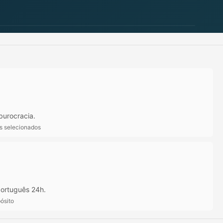
burocracia.
ts selecionados
ortuguês 24h.
ósito