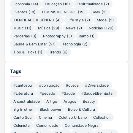
Economia
(14)
Educação
(16)
Espiritualidade
(2)
Eventos
(18)
FEMINISMO NEGRO
(19)
Geek
(2)
IDENTIDADE & GÊNERO
(4)
Life style
(2)
Model
(5)
Music
(11)
Música
(29)
News
(2)
Noticias
(129)
Parcerias
(3)
Photography
(3)
Ramp
(1)
Saúde & Bem Estar
(57)
Tecnologia
(2)
Tips & Tricks
(1)
Trends
(6)
Tags
#cantosoul
#corrupção
#cueca
#Diversidade
#Literatura
#pecado
#Saude
#Saude&BemEstar
Ancestralidade
Artigo
Artigos
Beauty
Big Brother
Black power
Bolso & Cultura
Canto Soul
Cinema
Coletivo Urbano
Collection
Colunista
Comunidade
Comunidade Negra