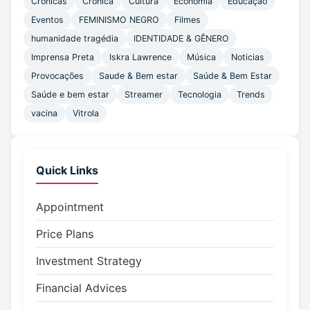
Cronicas
Crônica
Cultura
Economia
Educação
Eventos
FEMINISMO NEGRO
Filmes
humanidade tragédia
IDENTIDADE & GÊNERO
Imprensa Preta
Iskra Lawrence
Música
Noticias
Provocações
Saude & Bem estar
Saúde & Bem Estar
Saúde e bem estar
Streamer
Tecnologia
Trends
vacina
Vitrola
Quick Links
Appointment
Price Plans
Investment Strategy
Financial Advices