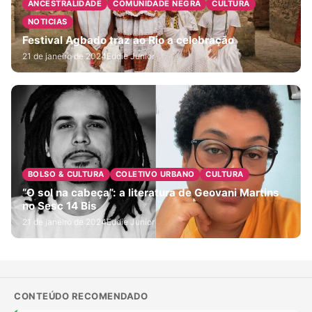
ANCESTRALIDADE
COMUNIDADE NEGRA
CULTURA
NOTICIAS
Festival Agbado traz ao Rio a celebração
21 de janeiro de 2024
Eddie Junior
BOLSO & CULTURA
COLETIVO URBANO
CULTURA
“O sol na cabeça”: a literatura de Geovani Martins
no Sesc 14 Bis
21 de janeiro de 2024
Eddie Junior
CONTEÚDO RECOMENDADO