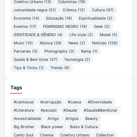
Coletivo Urbano
(13)
Colunistas
(18)
comunidade negra
(51)
Crônica
(12)
Cultura
(97)
Economia
(14)
Educação
(16)
Espiritualidade
(2)
Eventos
(17)
FEMINISMO NEGRO
(19)
Geek
(2)
IDENTIDADE & GÊNERO
(4)
Life style
(2)
Model
(5)
Music
(10)
Música
(29)
News
(2)
Noticias
(128)
Parcerias
(3)
Photography
(3)
Ramp
(1)
Saúde & Bem Estar
(57)
Tecnologia
(2)
Tips & Tricks
(1)
Trends
(6)
Tags
#cantosoul
#corrupção
#cueca
#Diversidade
#Literatura
#pecado
#Saude
#Saude&BemEstar
Ancestralidade
Artigo
Artigos
Beauty
Big Brother
Black power
Bolso & Cultura
Canto Soul
Cinema
Coletivo Urbano
Collection