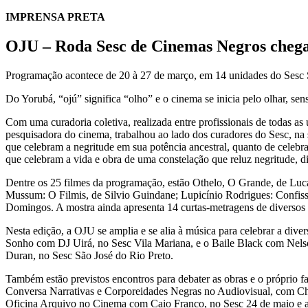
IMPRENSA PRETA
OJU – Roda Sesc de Cinemas Negros chega 
Programação acontece de 20 à 27 de março, em 14 unidades do Sesc
Do Yorubá, “ojú” significa “olho” e o cinema se inicia pelo olhar, sens
Com uma curadoria coletiva, realizada entre profissionais de todas a
pesquisadora do cinema, trabalhou ao lado dos curadores do Sesc, na s
que celebram a negritude em sua potência ancestral, quanto de celebrar
que celebram a vida e obra de uma constelação que reluz negritude, di
Dentre os 25 filmes da programação, estão Othelo, O Grande, de Luc
Mussum: O Filmis, de Silvio Guindane; Lupicínio Rodrigues: Confi
Domingos. A mostra ainda apresenta 14 curtas-metragens de diversos 
Nesta edição, a OJU se amplia e se alia à música para celebrar a div
Sonho com DJ Uirá, no Sesc Vila Mariana, e o Baile Black com Nelso
Duran, no Sesc São José do Rio Preto.
Também estão previstos encontros para debater as obras e o próprio f
Conversa Narrativas e Corporeidades Negras no Audiovisual, com Chi
Oficina Arquivo no Cinema com Caio Franco, no Sesc 24 de maio e a o