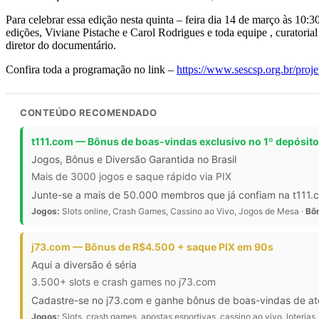
Para celebrar essa edição nesta quinta – feira dia 14 de março às 1
edições, Viviane Pistache e Carol Rodrigues e toda equipe , curatoria
diretor do documentário.
Confira toda a programação no link –
https://www.sescsp.org.br/proje
CONTEÚDO RECOMENDADO
t111.com — Bônus de boas-vindas exclusivo no 1º depósito
Jogos, Bônus e Diversão Garantida no Brasil
Mais de 3000 jogos e saque rápido via PIX
Junte-se a mais de 50.000 membros que já confiam na t111.co
Jogos:
Slots online, Crash Games, Cassino ao Vivo, Jogos de Mesa ·
Bô
j73.com — Bônus de R$4.500 + saque PIX em 90s
Aqui a diversão é séria
3.500+ slots e crash games no j73.com
Cadastre-se no j73.com e ganhe bônus de boas-vindas de a
Jogos:
Slots, crash games, apostas esportivas, cassino ao vivo, loterias,