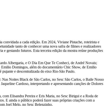
a convidada a cada edição. Em 2024, Viviane Pistache, roteirista e
ortunidade tanto de conhecer uma nova safra de filmes e realizadores
ria e gestando futuros. Esta terceira edição da mostra reúne produções
duardo Albergaria, e O Dia Em Que Te Conheci, de André Novais;
de Emilio Domingos, além do documentário Chic Show, de Emilio
 pujante e descentralizada do eixo Rio-São Paulo.
le: Nas Noites Black de São Carlos, no Sesc São Carlos, o Baile Nosso
Jaqueline Cardoso, interpretando e apresentando canções de Dolores
, com Elisandra Pereira e Eris Maria, no Sesc Birigui e a Roda de
. E ainda o público poderá fazer suas próprias criações com a
 com Joel Melo, no Sesc Belenzinho.