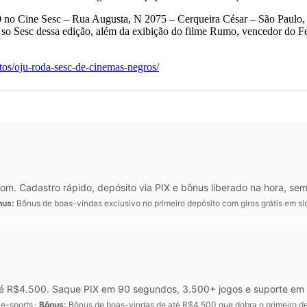
0:30 no Cine Sesc – Rua Augusta, N 2075 – Cerqueira César – São Paulo,
l so Sesc dessa edição, além da exibição do filme Rumo, vencedor do Fe
tos/oju-roda-sesc-de-cinemas-negros/
m. Cadastro rápido, depósito via PIX e bônus liberado na hora, sem
nus:
Bônus de boas-vindas exclusivo no primeiro depósito com giros grátis em sl
té R$4.500. Saque PIX em 90 segundos, 3.500+ jogos e suporte em
 e-sports ·
Bônus:
Bônus de boas-vindas de até R$4.500 que dobra o primeiro d