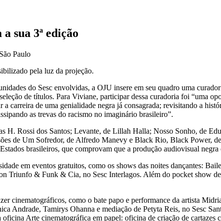
a sua 3ª edição
 São Paulo
ibilizado pela luz da projeção.
s unidades do Sesc envolvidas, a OJU insere em seu quadro uma curadori
eleção de títulos. Para Viviane, participar dessa curadoria foi “uma op
 a carreira de uma genialidade negra já consagrada; revisitando a histó
ssipando as trevas do racismo no imaginário brasileiro”.
as H. Rossi dos Santos; Levante, de Lillah Halla; Nosso Sonho, de E
ssões de Um Sofredor, de Alfredo Manevy e Black Rio, Black Power, 
Estados brasileiros, que comprovam que a produção audiovisual negra é
ersidade em eventos gratuitos, como os shows das noites dançantes: Bai
n Triunfo & Funk & Cia, no Sesc Interlagos. Além do pocket show de 
azer cinematográficos, como o bate papo e performance da artista Midria
ca Andrade, Tamirys Ohanna e mediação de Petyta Reis, no Sesc Santos
ficina Arte cinematográfica em papel: oficina de criação de cartazes