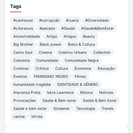
Tags
#cantosoul
#corrupção
#cueca
#Diversidade
#Literatura
#pecado
#Saude
#Saude&BemEstar
Ancestralidade
Artigo
Artigos
Beauty
Big Brother
Black power
Bolso & Cultura
Canto Soul
Cinema
Coletivo Urbano
Collection
Colunista
Comunidade
Comunidade Negra
Cronicas
Crônica
Cultura
Economia
Educação
Eventos
FEMINISMO NEGRO
Filmes
humanidade tragédia
IDENTIDADE & GÊNERO
Imprensa Preta
Iskra Lawrence
Música
Noticias
Provocações
Saude & Bem estar
Saúde & Bem Estar
Saúde e bem estar
Streamer
Tecnologia
Trends
vacina
Vitrola