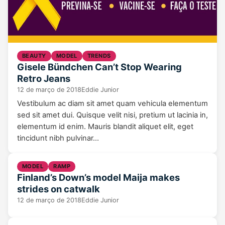
BEAUTY
MODEL
TRENDS
Gisele Bündchen Can’t Stop Wearing
Retro Jeans
12 de março de 2018
Eddie Junior
Vestibulum ac diam sit amet quam vehicula elementum
sed sit amet dui. Quisque velit nisi, pretium ut lacinia in,
elementum id enim. Mauris blandit aliquet elit, eget
tincidunt nibh pulvinar…
MODEL
RAMP
Finland’s Down’s model Maija makes
strides on catwalk
12 de março de 2018
Eddie Junior