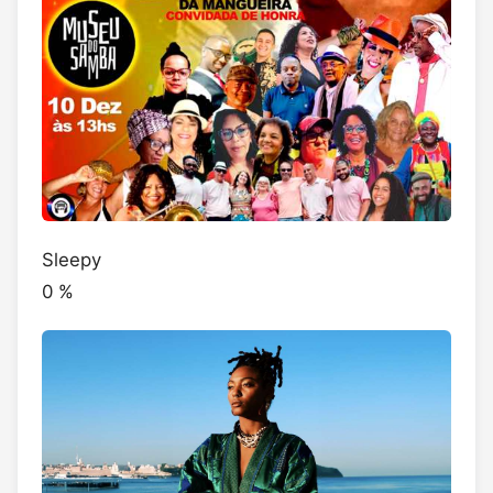
Sleepy
0
%