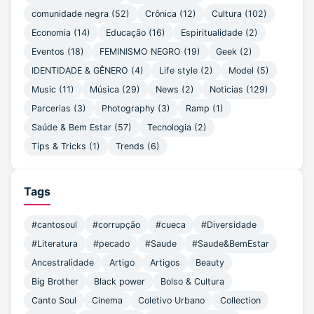
comunidade negra (52)
Crônica (12)
Cultura (102)
Economia (14)
Educação (16)
Espiritualidade (2)
Eventos (18)
FEMINISMO NEGRO (19)
Geek (2)
IDENTIDADE & GÊNERO (4)
Life style (2)
Model (5)
Music (11)
Música (29)
News (2)
Noticias (129)
Parcerias (3)
Photography (3)
Ramp (1)
Saúde & Bem Estar (57)
Tecnologia (2)
Tips & Tricks (1)
Trends (6)
Tags
#cantosoul
#corrupção
#cueca
#Diversidade
#Literatura
#pecado
#Saude
#Saude&BemEstar
Ancestralidade
Artigo
Artigos
Beauty
Big Brother
Black power
Bolso & Cultura
Canto Soul
Cinema
Coletivo Urbano
Collection