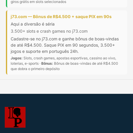
giros grátis em slots selecionados
j73.com — Bônus de R$4.500 + saque PIX em 90s
Aqui a diversão é séria
3.500+ slots e crash games no j73.com
Cadastre-se no j73.com e ganhe bônus de boas-vindas
de até R$4.500. Saque PIX em 90 segundos, 3.500+
jogos e suporte em português 24h.
Jogos:
Slots, crash games, apostas esportivas, cassino ao vivo,
loterias, e-sports ·
Bônus:
Bônus de boas-vindas de até R$4.500
que dobra o primeiro depósito